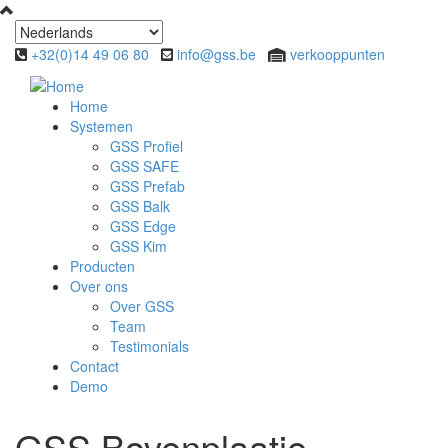
Overslaan en naar de inhoud gaan
+32(0)14 49 06 80
info@gss.be
verkooppunten
Home
Systemen
GSS Profiel
GSS SAFE
GSS Prefab
GSS Balk
GSS Edge
GSS Kim
Producten
Over ons
Over GSS
Team
Testimonials
Contact
Demo
GSS Bovenplaatje